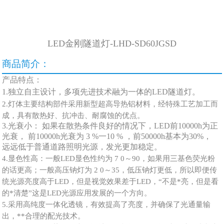
LED金刚隧道灯-LHD-SD60JGSD
商品简介：
产品特点：
1.独立自主设计，多项先进技术融为一体的LED隧道灯。
2.灯体主要结构部件采用新型超高导热铝材料，经特殊工艺加工而
成，具有散热好、抗冲击、耐腐蚀的优点。
3.光衰小： 如果在散热条件良好的情况下，LED前10000h为正
光衰， 前10000h光衰为 3 %一10 % ，前50000h基本为30%，
远远低于普通道路照明光源，发光更加稳定。
4.显色性高：一般LED显色性约为 7 0～90，如果用三基色荧光粉
的话更高；一般高压钠灯为 2 0～35，低压钠灯更低，所以即便传
统光源亮度高于LED，但是视觉效果差于LED，“不是*亮，但是看
的*清楚”这是LED光源应用发展的一个方向。
5.采用高纯度一体化透镜，有效提高了亮度，并确保了光通量输
出，**合理的配光技术。