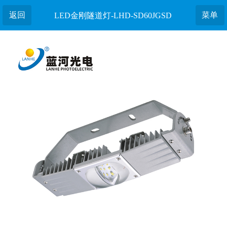
返回
菜单
LED金刚隧道灯-LHD-SD60JGSD